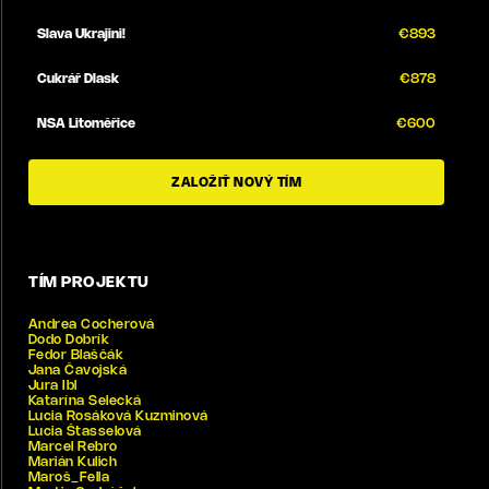
Slava Ukrajini!
€
893
Cukrář Dlask
€
878
NSA Litoměřice
€
600
ZALOŽIŤ NOVÝ TÍM
TÍM PROJEKTU
Andrea Cocherová
Dodo Dobrík
Fedor Blaščák
Jana Čavojská
Jura Ibl
Katarína Selecká
Lucia Rosáková Kuzminová
Lucia Štasselová
Marcel Rebro
Marián Kulich
Maroš_Fella