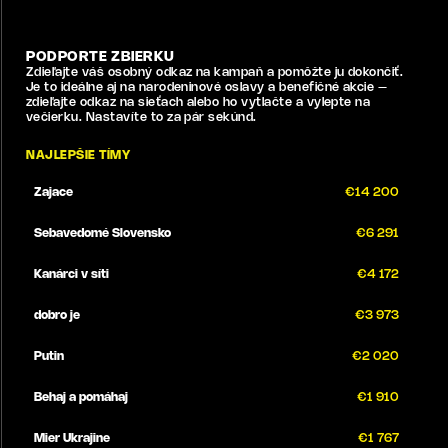
PODPORTE ZBIERKU
Zdieľajte váš osobný odkaz na kampaň a pomôžte ju dokončiť.
Je to ideálne aj na narodeninové oslavy a benefičné akcie –
zdieľajte odkaz na sieťach alebo ho vytlačte a vylepte na
večierku. Nastavíte to za pár sekúnd.
NAJLEPŠIE TÍMY
Zajace
€
14 200
Sebavedomé Slovensko
€
6 291
Kanárci v síti
€
4 172
dobro je
€
3 973
Putin
€
2 020
Behaj a pomáhaj
€
1 910
Mier Ukrajine
€
1 767