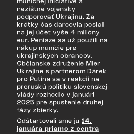
muničnej iniciatíve a
nezištne vojensky
podporovať Ukrajinu. Za
krátky čas darcovia poslali
na jej účet vyše 4 milióny
eur. Peniaze sa už použili na
nákup munície pre
ukrajinských obrancov.
Občianske združenie Mier
Ukrajine s partnerom Dárek
pro Putina sa v reakcii na
proruskú politiku slovenskej
vlády rozhodlo v januári
2025 pre spustenie druhej
fázy zbierky.
Odštartovali sme ju
14.
januára priamo z centra