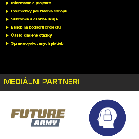
Informácie o projekte
Podmienky používania eshopu
Súkromie a osobné údaje
Eshop na podporu projektu
Často kladené otázky
Správa opakovaných platieb
MEDIÁLNI PARTNERI