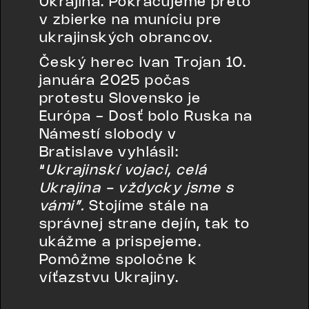
Ukrajina. Pokračujeme preto
v zbierke na muníciu pre
ukrajinských obrancov.
Český herec Ivan Trojan 10.
januára 2025 počas
protestu Slovensko je
Európa - Dosť bolo Ruska na
Námestí slobody v
Bratislave vyhlásil:
“
Ukrajinskí vojaci, celá
Ukrajina - vždycky jsme s
vámi”.
Stojíme stále na
správnej strane dejín, tak to
ukážme a prispejeme.
Pomôžme spoločne k
víťazstvu Ukrajiny.