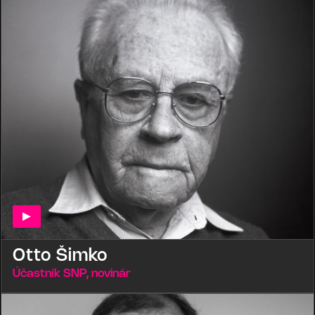
Otto Šimko
Účastník SNP, novinár