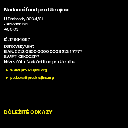
Nadační fond pro Ukrajinu
U Přehrady 3204/61
Jablonec n.N.
466 01
IČ: 17964687
Darcovský účet
IBAN: CZ12 0300 0000 0003 2134 7777
SWIFT: CEKOCZPP
Názov účtu: Nadační fond pro Ukrajinu
www.proukrajinu.org
podpora@proukrajinu.org
DÔLEŽITÉ ODKAZY