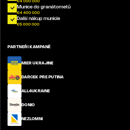
€
4 000 000
Munice do granátometů
€
4 400 000
Další nákup municie
€
5 000 000
PARTNEŘI KAMPANĚ
MIER UKRAJINE
DARCEK PRE PUTINA
ALL4UKRAINE
DONIO
NEZLOMNI