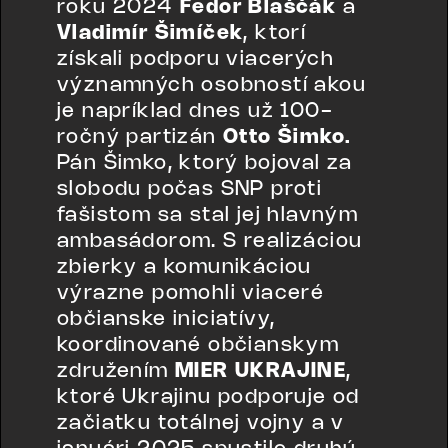
roku 2024
Fedor Blaščák
a
Vladimír Šimíček
, ktorí
získali podporu viacerých
významných osobností akou
je napríklad dnes už 100-
ročný partizán
Otto Šimko.
Pán Šimko, ktorý bojoval za
slobodu počas SNP proti
fašistom sa stal jej hlavným
ambasádorom. S realizáciou
zbierky a komunikáciou
výrazne pomohli viaceré
občianske iniciatívy,
koordinované občianskym
združením
MIER UKRAJINE
,
ktoré Ukrajinu podporuje od
začiatku totálnej vojny a v