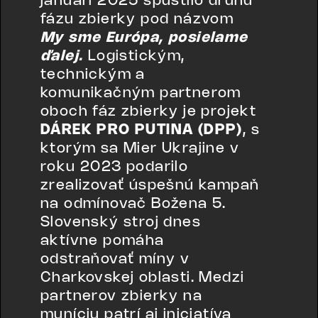
januári 2025 spustilo druhú
fázu zbierky pod názvom
My sme Európa, posielame
ďalej.
Logistickým,
technickým a
komunikačným partnerom
oboch fáz zbierky je projekt
DÁREK PRO PUTINA (DPP)
, s
ktorým sa Mier Ukrajine v
roku 2023 podarilo
zrealizovať úspešnú kampaň
na odmínovač Božena 5.
Slovenský stroj dnes
aktívne pomáha
odstraňovať míny v
Charkovskej oblasti. Medzi
partnerov zbierky na
muníciu patrí aj iniciatíva