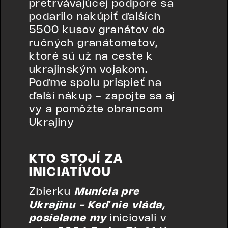
pretrvávajúcej podpore sa
podarilo nakúpiť ďalších
5500 kusov granátov do
ručných granátometov,
ktoré sú už na ceste k
ukrajinským vojakom.
Poďme spolu prispieť na
ďalší nákup - zapojte sa aj
vy a pomôžte obrancom
Ukrajiny
‍KTO STOJÍ ZA
INICIATÍVOU
Zbierku
Munícia pre
Ukrajinu - Keď nie vláda,
posielame my
iniciovali v