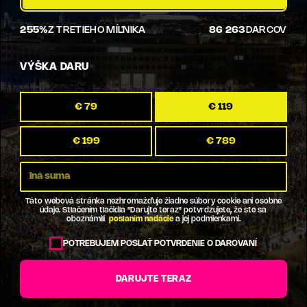
255%
Z TRETIEHO MÍĽNIKA
86 263
DARCOV
VÝŠKA DARU
€ 79
€ 119
€ 199
€ 789
Táto webová stránka nezhromažďuje žiadne súbory cookie ani osobné
údaje. Stlačením tlačidla "Darujte teraz" potvrdzujete, že ste sa
oboznámili
poslaním nadácie
a jej podmienkami.
POTREBUJEM POSLAŤ POTVRDENIE O DAROVANÍ
DARUJTE TERAZ