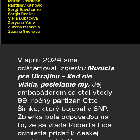
Martin Ondráček
Rastislav Kalnovič
Sergii Savchenko
Sergio Danilov
Viera Dubačová
Zoryana Yuriv
Zuzana Izsáková
Zuzana Suchová
V apríli 2024 sme
odštartovali
zbierku
Munícia
pre Ukrajinu - Keď nie
vláda, posielame my.
Jej
ambasádorom sa stal vtedy
99-ročný partizán Otto
Šimko, ktorý bojoval v SNP.
Zbierka bola odpoveďou na
to, že sa vláda Roberta Fica
odmietla pridať k českej