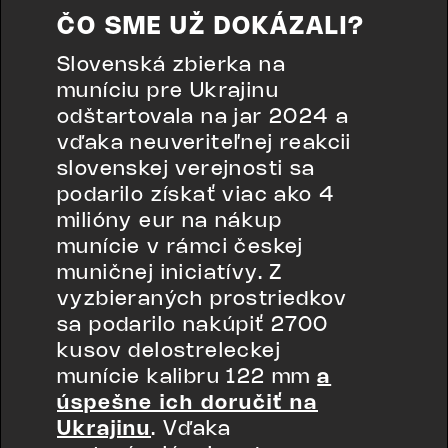
‍ČO SME UŽ DOKÁZALI?
Slovenská zbierka na
muníciu pre Ukrajinu
odštartovala na jar 2024 a
vďaka neuveriteľnej reakcii
slovenskej verejnosti sa
podarilo získať viac ako 4
milióny eur na nákup
munície v rámci českej
muničnej iniciatívy. Z
vyzbieraných prostriedkov
sa podarilo nakúpiť 2700
kusov delostreleckej
munície kalibru 122 mm
a
úspešne ich doručiť na
Ukrajinu
. Vďaka