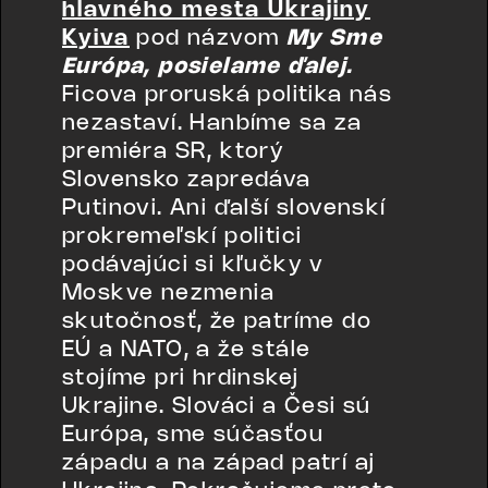
hlavného mesta Ukrajiny
Kyiva
pod názvom
My Sme
Európa, posielame ďalej.
Ficova proruská politika nás
nezastaví. Hanbíme sa za
premiéra SR, ktorý
Slovensko zapredáva
Putinovi. Ani ďalší slovenskí
prokremeľskí politici
podávajúci si kľučky v
Moskve nezmenia
skutočnosť, že patríme do
EÚ a NATO, a že stále
stojíme pri hrdinskej
Ukrajine. Slováci a Česi sú
Európa, sme súčasťou
západu a na západ patrí aj