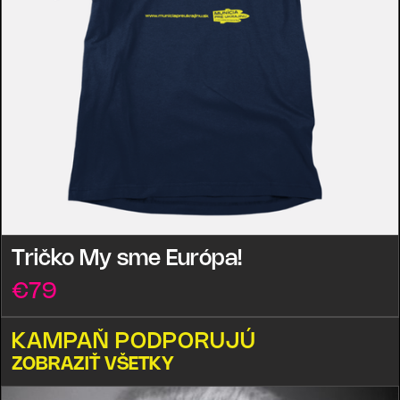
Tričko My sme Európa!
€
79
KAMPAŇ PODPORUJÚ
ZOBRAZIŤ VŠETKY