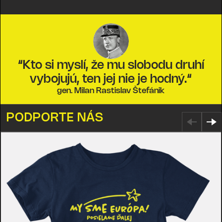
“Kto si myslí, že mu slobodu druhí
vybojujú, ten jej nie je hodný.“
gen. Milan Rastislav Štefánik
PODPORTE NÁS