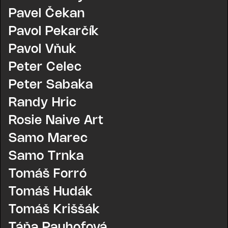
Pavel Čekan
Pavol Pekarčík
Pavol Vňuk
Peter Celec
Peter Sabaka
Randy Hric
Rosie Naive Art
Samo Marec
Samo Trnka
Tomáš Forró
Tomáš Hudák
Tomáš Kriššák
Táňa Pauhofová