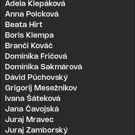
Adela Klepáková
Anna Polcková
Beata Hirt
Boris Klempa
Branči Kováč
Dominika Fričová
Dominika Sakmárová
Dávid Púchovský
Grigorij Mesežnikov
Ivana Šáteková
Jana Čavojská
Juraj Mravec
Juraj Zamborský