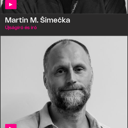
Martin M. Šimečka
Újságíró és író