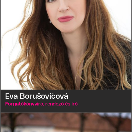
Eva Borušovičová
Forgatókönyvíró, rendező és író