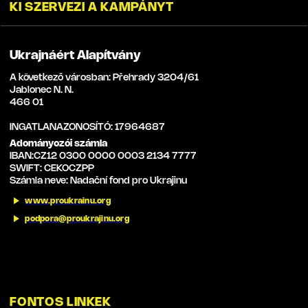
KI SZERVEZI A KAMPÁNYT
Ukrajnáért Alapítvány
A következő városban: Přehrady 3204/61
Jablonec N. N.
466 01
INGATLANAZONOSÍTÓ: 17964687
Adományozói számla
IBAN:CZ12 0300 0000 0003 2134 7777
SWIFT: CEKOCZPP
Számla neve: Nadační fond pro Ukrajinu
www.proukrainu.org
podpora@proukrajinu.org
FONTOS LINKEK