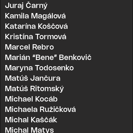
Juraj Čarný
Kamila Magálová
Katarína Koščová
Kristína Tormová
Marcel Rebro
Marián “Bene” Benkovič
Maryna Todosenko
Matúš Jančura
Matúš Ritomský
Michael Kocáb
Michaela Ružičková
Michal Kaščák
Michal Matys