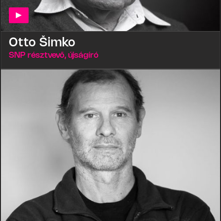
Otto Šimko
SNP résztvevő, újságíró